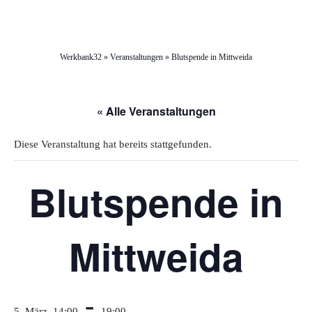
Raumbuchung
Begleitung und Methoden
Design Thinking
Anreise
Werkbank32
»
Veranstaltungen
»
Blutspende in Mittweida
Coworking & Büromietung
Design Sprint
Mittelstand & Kooperation
Partnerhotels
« Alle Veranstaltungen
Moderation
Silicon Valley Program
Diese Veranstaltung hat bereits stattgefunden.
Escape-Room
Startup Werkzeugkasten
Blutspende in
Mittweida
-
5. März, 14:00
19:00