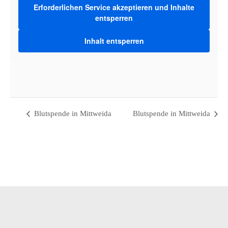
Erforderlichen Service akzeptieren und Inhalte
entsperren
VERANSTALTUNGSO
Inhalt entsperren
Werkbank32
Bahnhofstraße 32 · 09648 Mittweida
Mittweida
,
Sachsen
09648
Deutschland
Google Karte anzeigen
Blutspende in Mittweida
Blutspende in Mittweida