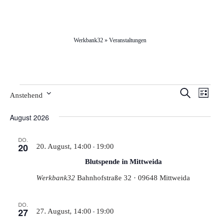
Werkbank32
»
Veranstaltungen
Veranstaltungen
Veran
Ver
Suche
Anstehend
Liste
Ans
Datum
Such
August 2026
wählen.
Nav
und
DO.
20
-
20. August, 14:00
19:00
Ansic
Blutspende in Mittweida
Werkbank32
Bahnhofstraße 32 · 09648 Mittweida
Navi
DO.
27
-
27. August, 14:00
19:00