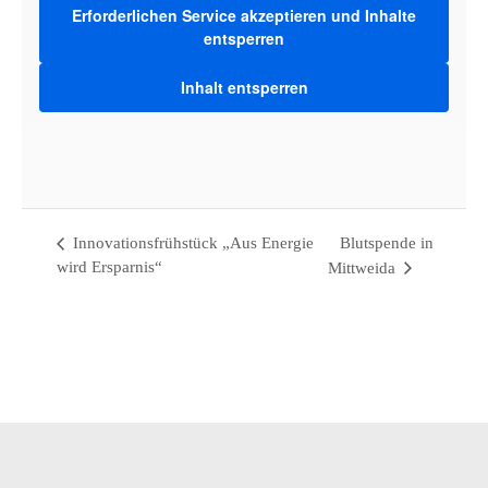
Erforderlichen Service akzeptieren und Inhalte
entsperren
VERANSTALTUNGSO
Inhalt entsperren
Werkbank32
Bahnhofstraße 32 · 09648 Mittweida
Mittweida
,
Sachsen
09648
Deutschland
Google Karte anzeigen
Innovationsfrühstück „Aus Energie
Blutspende in
wird Ersparnis“
Mittweida