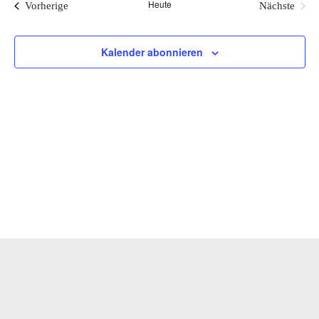
Heute
Veranstaltungen
Vorherige
Nächste
Veranstal
und
Kalender abonnieren
Ansic
Navi