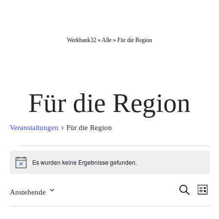
Werkbank32
»
Alle
»
Für die Region
Für die Region
Veranstaltungen
Für die Region
Veranstaltungen
Es wurden keine Ergebnisse gefunden.
Hinweis
Veran
Ver
Suche
Anstehende
Liste
Ans
Datum
Such
wählen.
Nav