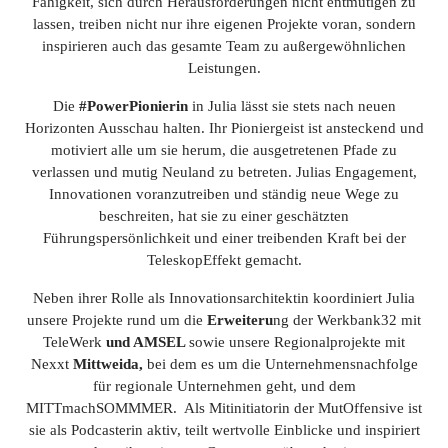
Fähigkeit, sich durch Herausforderungen nicht entmutigen zu
lassen, treiben nicht nur ihre eigenen Projekte voran, sondern
inspirieren auch das gesamte Team zu außergewöhnlichen
Leistungen.
Die
#PowerPionierin
in Julia lässt sie stets nach neuen
Horizonten Ausschau halten. Ihr Pioniergeist ist ansteckend und
motiviert alle um sie herum, die ausgetretenen Pfade zu
verlassen und mutig Neuland zu betreten. Julias Engagement,
Innovationen voranzutreiben und ständig neue Wege zu
beschreiten, hat sie zu einer geschätzten
Führungspersönlichkeit und einer treibenden Kraft bei der
TeleskopEffekt gemacht.
Neben ihrer Rolle als Innovations
architektin
koordiniert
Julia
unsere Projekte rund um die
Erweiteru
ng der W
erkbank32 mit
TeleWerk
und AMSEL
sowie unsere
Regi
onalprojekte mit
Nexxt
Mittweida,
bei dem es um die Unternehmensnachfolge
für regionale Unte
rnehmen geht,
u
nd dem
MITTmachSOMMMER
.
A
ls Mitinitia
torin der
MutOffensive
ist
sie als
Podcasterin
aktiv,
teilt wertvolle Einblicke und inspiriert