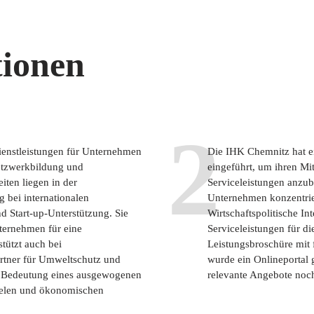
ionen
2
enstleistungen für Unternehmen
Die IHK Chemnitz hat ei
etzwerkbildung und
eingeführt, um ihren M
iten liegen in der
Serviceleistungen anzubi
 bei internationalen
Unternehmen konzentrier
 Start-up-Unterstützung. Sie
Wirtschaftspolitische I
nternehmen für eine
Serviceleistungen für di
tützt auch bei
Leistungsbroschüre mit f
artner für Umweltschutz und
wurde ein Onlineportal 
ie Bedeutung eines ausgewogenen
relevante Angebote noch
ielen und ökonomischen