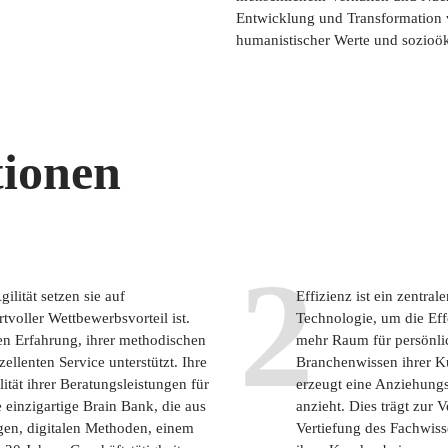
Entwicklung und Transformation 
humanistischer Werte und sozioö
ionen
2
ilität setzen sie auf
Effizienz ist ein zentral
tvoller Wettbewerbsvorteil ist.
Technologie, um die Eff
gen Erfahrung, ihrer methodischen
mehr Raum für persönlic
llenten Service unterstützt. Ihre
Branchenwissen ihrer K
ität ihrer Beratungsleistungen für
erzeugt eine Anziehungsk
einzigartige Brain Bank, die aus
anzieht. Dies trägt zur V
ngen, digitalen Methoden, einem
Vertiefung des Fachwiss