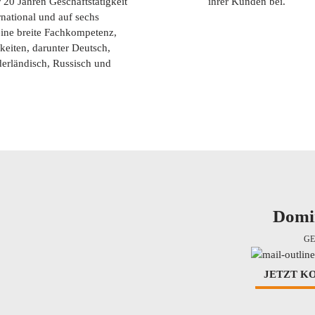
20 Jahren Geschäftstätigkeit
ihrer Kunden bei.
national und auf sechs
eine breite Fachkompetenz,
gkeiten, darunter Deutsch,
derländisch, Russisch und
Domi
GE
JETZT K