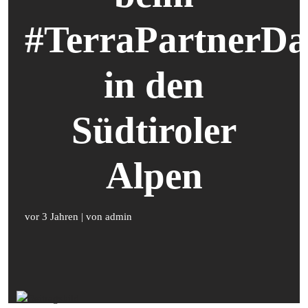
#TerraPartnerDa
in den
Südtiroler
Alpen
vor 3 Jahren
| von admin