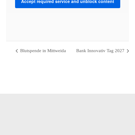
Accept required service and unblock content
VENUE
Werkbank32
Bahnhofstraße 32 - 09648 Mittweida
Mittweida
,
Saxony
09648
Germany
+ Google Map
Blutspende in Mittweida
Bank Innovativ Tag 2027