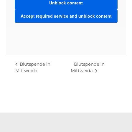
Unblock content
Accept required service and unblock content
VENUE
Werkbank32
Bahnhofstraße 32 - 09648 Mittweida
Mittweida
,
Saxony
09648
Germany
+ Google Map
Blutspende in
Blutspende in
Mittweida
Mittweida