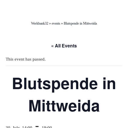
Werkbank32
»
events
»
Blutspende in Mittweida
« All Events
This event has passed.
Blutspende in
Mittweida
-
30. July, 14:00
19:00