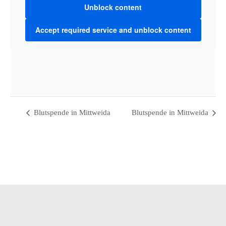
Unblock content
Accept required service and unblock content
VENUE
Werkbank32
Bahnhofstraße 32 - 09648 Mittweida
Mittweida
,
Saxony
09648
Germany
+ Google Map
Blutspende in Mittweida
Blutspende in Mittweida