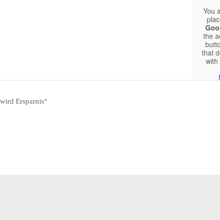
You a
plac
Goo
the a
butt
that d
with
wird Ersparnis“