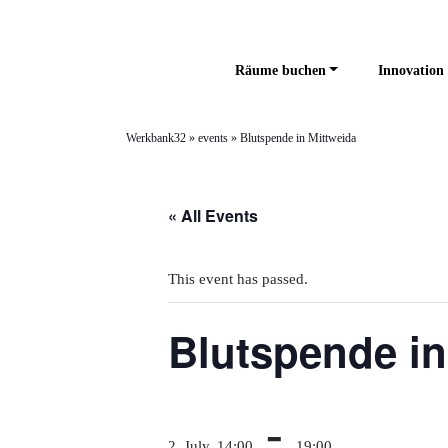
Räume buchen
Innovation 
Werkbank32
»
events
»
Blutspende in Mittweida
« All Events
This event has passed.
Blutspende in
-
2. July, 14:00
19:00