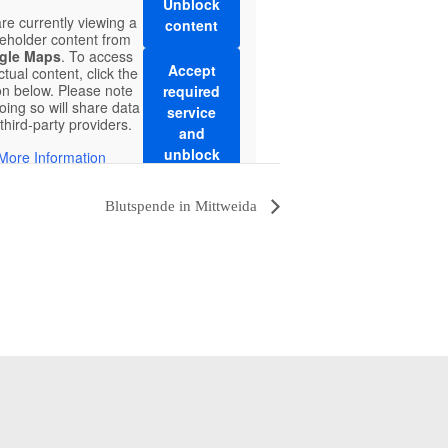
Unblock
re currently viewing a
content
eholder content from
gle Maps
. To access
Accept
ctual content, click the
on below. Please note
required
oing so will share data
service
 third-party providers.
and
unblock
More Information
content
Blutspende in Mittweida