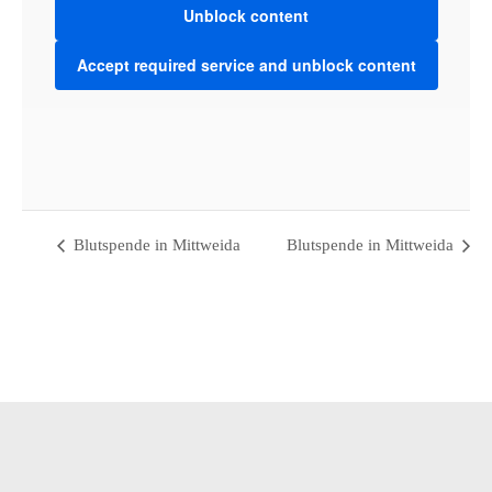
Unblock content
Accept required service and unblock content
VENUE
Werkbank32
Bahnhofstraße 32 - 09648 Mittweida
Mittweida
,
Saxony
09648
Germany
+ Google Map
Blutspende in Mittweida
Blutspende in Mittweida