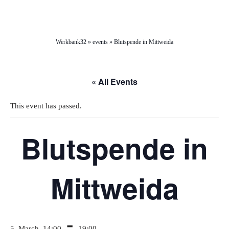
Werkbank32
»
events
»
Blutspende in Mittweida
« All Events
This event has passed.
Blutspende in
Mittweida
-
5. March, 14:00
19:00