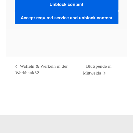
Unblock content
Accept required service and unblock content
VENUE
Werkbank32
Bahnhofstraße 32 - 09648 Mittweida
Mittweida
,
Saxony
09648
Germany
+ Google Map
Waffeln & Werkeln in der
Blutspende in
Werkbank32
Mittweida