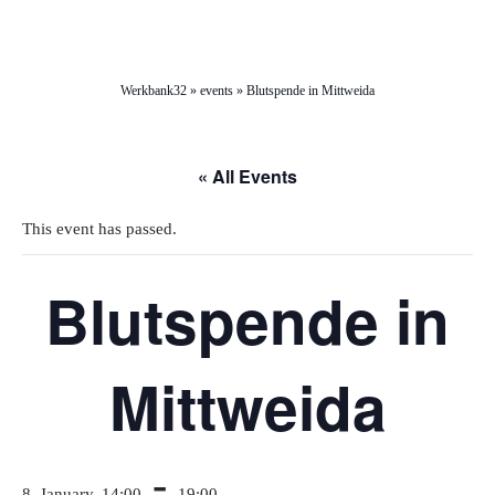
Werkbank32
»
events
»
Blutspende in Mittweida
« All Events
This event has passed.
Blutspende in
Mittweida
-
8. January, 14:00
19:00