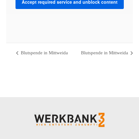
Accept required service and unblock content
VENUE
Werkbank32
Bahnhofstraße 32 - 09648 Mittweida
Mittweida
,
Saxony
09648
Germany
+ Google Map
Blutspende in Mittweida
Blutspende in Mittweida