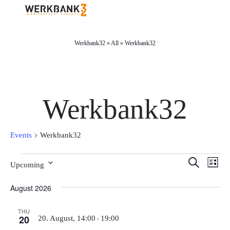
Werkbank32
»
All
»
Werkbank32
Werkbank32
Events
Werkbank32
Events
Even
Eve
Search
Upcoming
List
Vi
Select
Sear
August 2026
date.
Nav
and
THU
20
-
20. August, 14:00
19:00